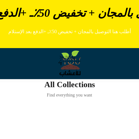
تخفيض 50٪ـ +الدفع بعد الإستلام
أطلب هنا التوصيل بالمجان + تخفيض 50٪ـ +الدفع بعد الإستلام
All Collections
Find everything you want